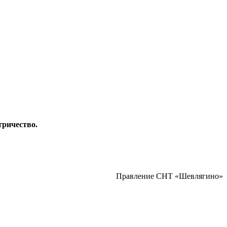
ктричество.
Правление СНТ «Шевлягино»