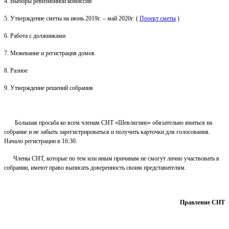
4. Выборы ревизионной комиссии
5. Утверждение сметы на
июнь 2019г. – май 2020г. (
Проект сметы
)
6. Работа с должниками
7. Межевание и регистрация домов
8. Разное
9. Утверждение решений собрания
Большая просьба ко всем членам СНТ «Шевлягино» обязательно явиться на
собрание и не забыть зарегистрироваться и получить карточки для голосования.
Начало регистрации в 16:30.
Члены СНТ, которые по тем или иным причинам не смогут лично участвовать в
собрании, имеют право выписать доверенность своим представителям.
Правление СНТ